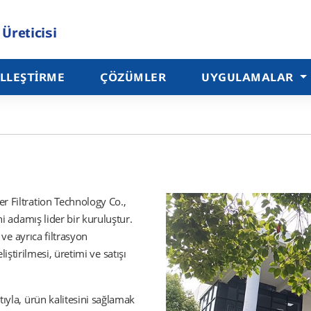
 Üreticisi
LLEŞTIRME
ÇÖZÜMLER
UYGULAMALAR
r Filtration Technology Co.,
i adamış lider bir kuruluştur.
 ve ayrıca filtrasyon
liştirilmesi, üretimi ve satışı
ıyla, ürün kalitesini sağlamak