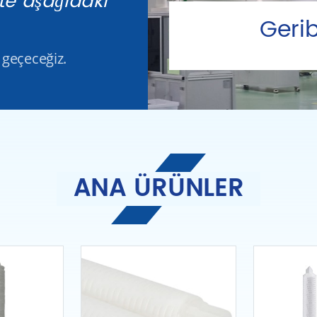
kte aşağıdaki
Gerib
 geçeceğiz.
ANA ÜRÜNLER