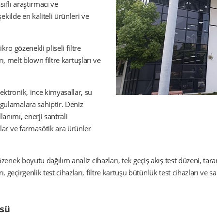
sıflı araştırmacı ve
şekilde en kaliteli ürünleri ve
kro gözenekli pliseli filtre
rı, melt blown filtre kartuşları ve
ektronik, ince kimyasallar, su
gulamalara sahiptir. Deniz
anımı, enerji santrali
llar ve farmasötik ara ürünler
özenek boyutu dağılım analiz cihazları, tek geçiş akış test düzeni, ta
 geçirgenlik test cihazları, filtre kartuşu bütünlük test cihazları ve 
üsü