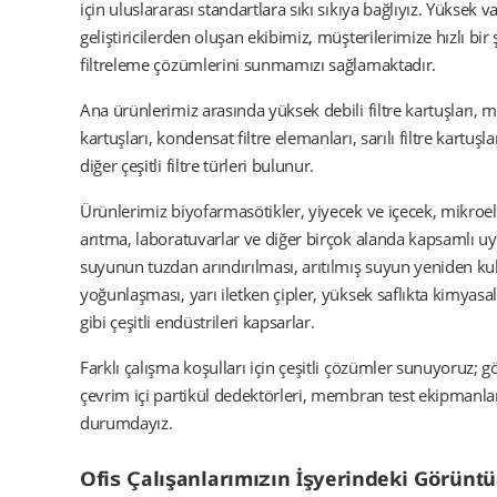
için uluslararası standartlara sıkı sıkıya bağlıyız. Yüksek va
geliştiricilerden oluşan ekibimiz, müşterilerimize hızlı bir 
filtreleme çözümlerini sunmamızı sağlamaktadır.
Ana ürünlerimiz arasında yüksek debili filtre kartuşları, mi
kartuşları, kondensat filtre elemanları, sarılı filtre kartuşla
diğer çeşitli filtre türleri bulunur.
Ürünlerimiz biyofarmasötikler, yiyecek ve içecek, mikroel
arıtma, laboratuvarlar ve diğer birçok alanda kapsamlı uy
suyunun tuzdan arındırılması, arıtılmış suyun yeniden kull
yoğunlaşması, yarı iletken çipler, yüksek saflıkta kimyasa
gibi çeşitli endüstrileri kapsarlar.
Farklı çalışma koşulları için çeşitli çözümler sunuyoruz; g
çevrim içi partikül dedektörleri, membran test ekipmanları,
durumdayız.
Ofis Çalışanlarımızın İşyerindeki Görünt