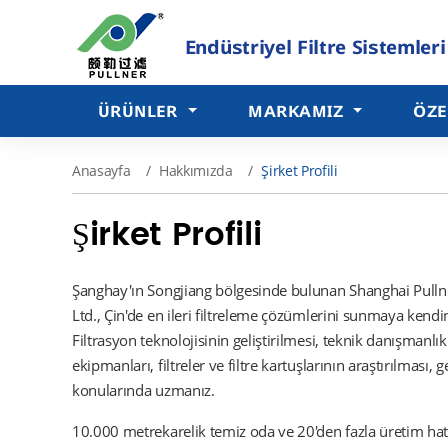
Endüstriyel Filtre Sistemleri
ÜRÜNLER
MARKAMIZ
ÖZE
Anasayfa
Hakkımızda
Şirket Profili
Şirket Profili
Şanghay'ın Songjiang bölgesinde bulunan Shanghai Pullne
Ltd., Çin'de en ileri filtreleme çözümlerini sunmaya kendin
Filtrasyon teknolojisinin geliştirilmesi, teknik danışmanlık
ekipmanları, filtreler ve filtre kartuşlarının araştırılması, ge
konularında uzmanız.
10.000 metrekarelik temiz oda ve 20'den fazla üretim hatt