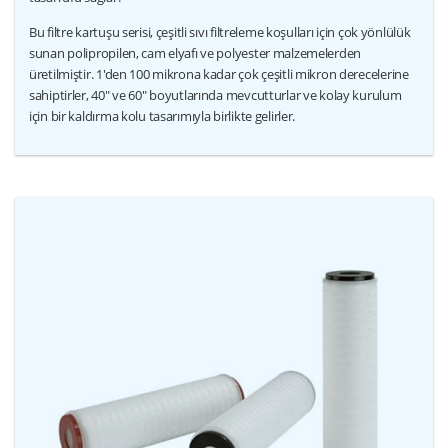
Bu filtre kartuşu serisi, çeşitli sıvı filtreleme koşulları için çok yönlülük
sunan polipropilen, cam elyafı ve polyester malzemelerden
üretilmiştir. 1'den 100 mikrona kadar çok çeşitli mikron derecelerine
sahiptirler, 40" ve 60" boyutlarında mevcutturlar ve kolay kurulum
için bir kaldırma kolu tasarımıyla birlikte gelirler.