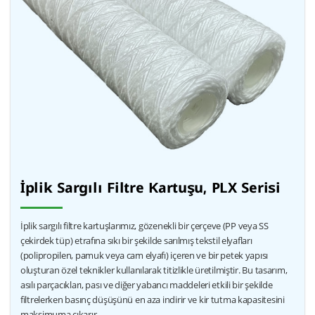
İplik Sargılı Filtre Kartuşu, PLX Serisi
İplik sargılı filtre kartuşlarımız, gözenekli bir çerçeve (PP veya SS
çekirdek tüp) etrafına sıkı bir şekilde sarılmış tekstil elyafları
(polipropilen, pamuk veya cam elyafı) içeren ve bir petek yapısı
oluşturan özel teknikler kullanılarak titizlikle üretilmiştir. Bu tasarım,
asılı parçacıkları, pası ve diğer yabancı maddeleri etkili bir şekilde
filtrelerken basınç düşüşünü en aza indirir ve kir tutma kapasitesini
maksimuma çıkarır.