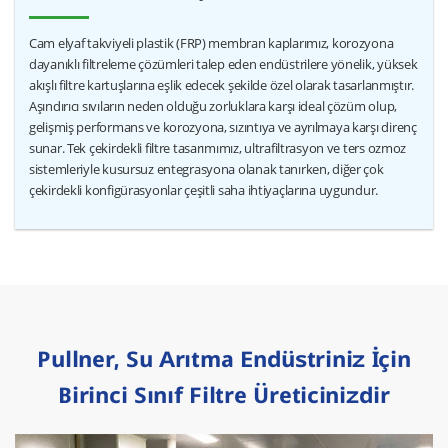
Cam elyaf takviyeli plastik (FRP) membran kaplarımız, korozyona
dayanıklı filtreleme çözümleri talep eden endüstrilere yönelik, yüksek
akışlı filtre kartuşlarına eşlik edecek şekilde özel olarak tasarlanmıştır.
Aşındırıcı sıvıların neden olduğu zorluklara karşı ideal çözüm olup,
gelişmiş performans ve korozyona, sızıntıya ve ayrılmaya karşı direnç
sunar. Tek çekirdekli filtre tasarımımız, ultrafiltrasyon ve ters ozmoz
sistemleriyle kusursuz entegrasyona olanak tanırken, diğer çok
çekirdekli konfigürasyonlar çeşitli saha ihtiyaçlarına uygundur.
Pullner, Su Arıtma Endüstriniz İçin
Birinci Sınıf Filtre Üreticinizdir