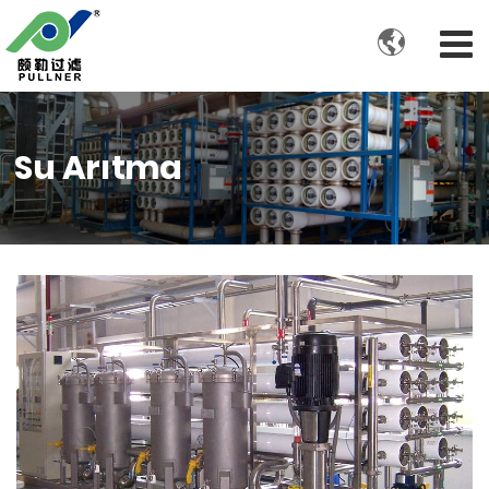

Su Arıtma