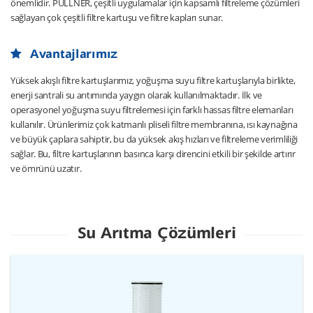
önemlidir. PULLNER, çeşitli uygulamalar için kapsamlı filtreleme çözümleri
sağlayan çok çeşitli filtre kartuşu ve filtre kapları sunar.
Avantajlarımız
Yüksek akışlı filtre kartuşlarımız, yoğuşma suyu filtre kartuşlarıyla birlikte,
enerji santrali su arıtımında yaygın olarak kullanılmaktadır. İlk ve
operasyonel yoğuşma suyu filtrelemesi için farklı hassas filtre elemanları
kullanılır. Ürünlerimiz çok katmanlı pliseli filtre membranına, ısı kaynağına
ve büyük çaplara sahiptir, bu da yüksek akış hızları ve filtreleme verimliliği
sağlar. Bu, filtre kartuşlarının basınca karşı direncini etkili bir şekilde artırır
ve ömrünü uzatır.
Su Arıtma Çözümleri