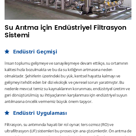
Su Arıtma için Endüstriyel Filtrasyon
Sistemi
Endüstri Geçmişi
İnsan toplumu gelişmeye ve sanayileşmeye devam ettikçe, su ortamının
kalitesi hızla bozulmakta ve bu da su kıtlığının artmasına neden
olmaktadır. Şehirlerin üzerindeki bu yük, kentsel hayatta kalmayı ve
gelişmeyi tehdit eden bir dizi ekolojik ve çevresel sorun yaratmıştır. Bu
nedenle mevcut temiz su kaynaklarının korunması, endüstriyel üretim ve
geri dönüştürülmüş su ihtiyaçlarının karşılanması için endüstriyel suyun
arıtılmasına öncelik vermemiz büyük önem taşıyor.
Endüstri Uygulaması
Filtrasyon, su arıtımında hayati bir rol oynar; ters ozmoz (RO) ve
ultrafiltrasyon (UF) sistemleri bu proses için ana çözümlerdir. Ön arıtma de