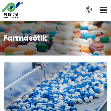

Farmasötik