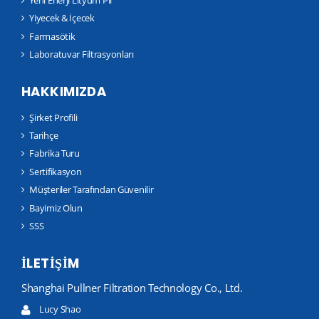
Yeni Enerji Lityum Pil
Yiyecek & İçecek
Farmasötik
Laboratuvar Filtrasyonları
HAKKIMIZDA
Şirket Profili
Tarihçe
Fabrika Turu
Sertifikasyon
Müşteriler Tarafından Güvenilir
Bayimiz Olun
SSS
İLETIŞIM
Shanghai Pullner Filtration Technology Co., Ltd.
Lucy Shao