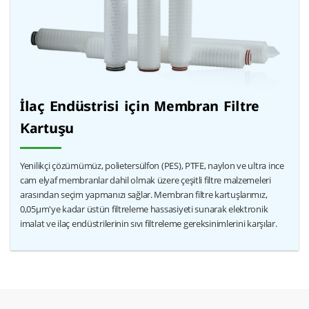
İlaç Endüstrisi için Membran Filtre
Kartuşu
Yenilikçi çözümümüz, polietersülfon (PES), PTFE, naylon ve ultra ince
cam elyaf membranlar dahil olmak üzere çeşitli filtre malzemeleri
arasından seçim yapmanızı sağlar. Membran filtre kartuşlarımız,
0,05μm'ye kadar üstün filtreleme hassasiyeti sunarak elektronik
imalat ve ilaç endüstrilerinin sıvı filtreleme gereksinimlerini karşılar.