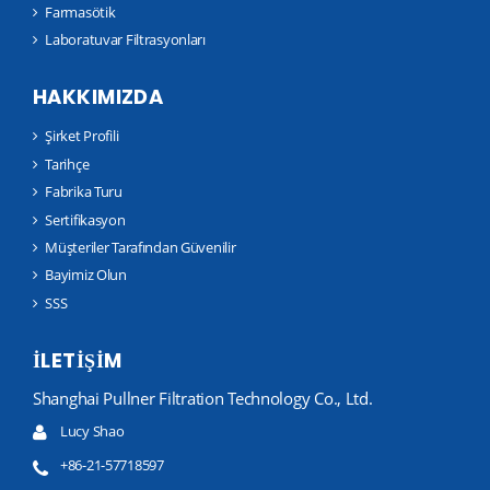
Farmasötik
Laboratuvar Filtrasyonları
HAKKIMIZDA
Şirket Profili
Tarihçe
Fabrika Turu
Sertifikasyon
Müşteriler Tarafından Güvenilir
Bayimiz Olun
SSS
İLETIŞIM
Shanghai Pullner Filtration Technology Co., Ltd.
Lucy Shao
+86-21-57718597