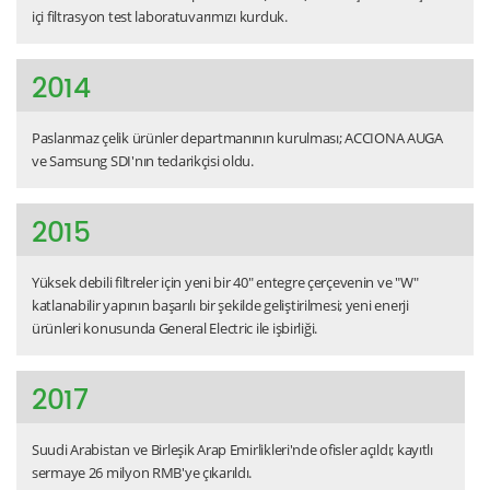
içi filtrasyon test laboratuvarımızı kurduk.
2014
Paslanmaz çelik ürünler departmanının kurulması; ACCIONA AUGA
ve Samsung SDI'nın tedarikçisi oldu.
2015
Yüksek debili filtreler için yeni bir 40" entegre çerçevenin ve "W"
katlanabilir yapının başarılı bir şekilde geliştirilmesi; yeni enerji
ürünleri konusunda General Electric ile işbirliği.
2017
Suudi Arabistan ve Birleşik Arap Emirlikleri'nde ofisler açıldı; kayıtlı
sermaye 26 milyon RMB'ye çıkarıldı.