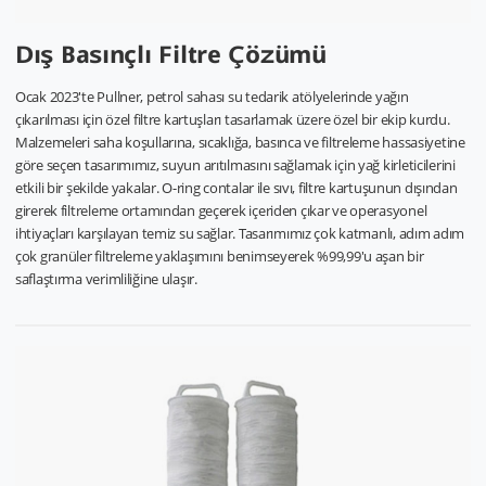
Dış Basınçlı Filtre Çözümü
Ocak 2023'te Pullner, petrol sahası su tedarik atölyelerinde yağın
çıkarılması için özel filtre kartuşları tasarlamak üzere özel bir ekip kurdu.
Malzemeleri saha koşullarına, sıcaklığa, basınca ve filtreleme hassasiyetine
göre seçen tasarımımız, suyun arıtılmasını sağlamak için yağ kirleticilerini
etkili bir şekilde yakalar. O-ring contalar ile sıvı, filtre kartuşunun dışından
girerek filtreleme ortamından geçerek içeriden çıkar ve operasyonel
ihtiyaçları karşılayan temiz su sağlar. Tasarımımız çok katmanlı, adım adım
çok granüler filtreleme yaklaşımını benimseyerek %99,99'u aşan bir
saflaştırma verimliliğine ulaşır.