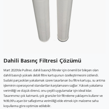
Dahili Basınç Filtresi Çözümü
Mart 2020'de Pullner, dahili basınçlı filtreler için önemli bir bileşen olan
dahili basınçlı yüksek debili filtre kartuşunun özelleştirmesini üstlendi.
Sudaki parçacıkları yakalamak üzere tasarlanan bu filtre kartuşu, su arıtma
işleminin operasyonel standartları karşılamasını sağlar. Yüksek yakalama
verimliliği ve düşük direnci, onu çeşitli uygulamalar için ideal kılar.
Tasarımımız çok katmanlı, çok granüler bir filtreleme yaklaşımı kullanır ve
%99,99'u aşan bir saflaştırma verimliliği elde etmek için malzeme saha
koşullarına göre optimize edilebilir.