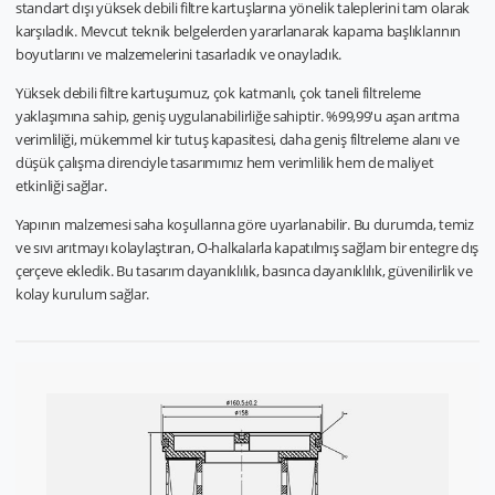
standart dışı yüksek debili filtre kartuşlarına yönelik taleplerini tam olarak
karşıladık. Mevcut teknik belgelerden yararlanarak kapama başlıklarının
boyutlarını ve malzemelerini tasarladık ve onayladık.
Yüksek debili filtre kartuşumuz, çok katmanlı, çok taneli filtreleme
yaklaşımına sahip, geniş uygulanabilirliğe sahiptir. %99,99'u aşan arıtma
verimliliği, mükemmel kir tutuş kapasitesi, daha geniş filtreleme alanı ve
düşük çalışma direnciyle tasarımımız hem verimlilik hem de maliyet
etkinliği sağlar.
Yapının malzemesi saha koşullarına göre uyarlanabilir. Bu durumda, temiz
ve sıvı arıtmayı kolaylaştıran, O-halkalarla kapatılmış sağlam bir entegre dış
çerçeve ekledik. Bu tasarım dayanıklılık, basınca dayanıklılık, güvenilirlik ve
kolay kurulum sağlar.