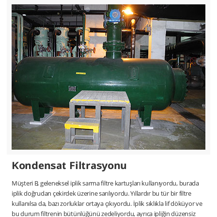
Kondensat Filtrasyonu
Müşteri B, geleneksel iplik sarma filtre kartuşları kullanıyordu, burada
iplik doğrudan çekirdek üzerine sarılıyordu. Yıllardır bu tür bir filtre
kullanılsa da, bazı zorluklar ortaya çıkıyordu. İplik sıklıkla lif döküyor ve
bu durum filtrenin bütünlüğünü zedeliyordu, ayrıca ipliğin düzensiz