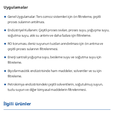
Uygulamalar
Genel Uygulamalar: Ters ozmoz sistemleri için ön filtreleme, çeşitli
proses sularının arıtılması.
Endüstriyel Kullanım: Çeşitli proses sıvıları, proses suyu, yoğuşma suyu,
soğutma suyu, atık su arıtımı ve daha fazlası için filtreleme.
RO koruması, deniz suyunun tuzdan arındırılması için ön arıtma ve
çeşitli proses sularının filtrelenmesi.
Enerji santrali yoğuşma suyu, besleme suyu ve soğutma suyu için
filtreleme.
Biyofarmasötik endüstrisinde ham maddeler, solventler ve su için
filtreleme.
Petrokimya endüstrisindeki çeşitli solventlerin, soğutulmuş suyun,
tuzlu suyun ve diğer kimyasal maddelerin filtrelenmesi.
İlgili ürünler