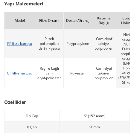
Yapı Malzemeleri
Kapama
Conta
Model
Filtre Ortamı
Destek/Drenaj
Başlığı
Halkası
Nitril
Pliseli
Cam elyaf
kauçuk
PP filtre kartuşu
polipropilen
Polypropylene
takviyeli
(NBR)
derinlik yapısı
polipropilen
Etilen-
propilen
kauçuk
(EPR)
Floro
Reçine bağlı
Cam elyaf
kauçuk
GF filtre kartuşu
cam
Polyester
takviyeli
(FPM/FKM
elyaf/polyester
polipropilen
Silikon
Özellikler
Dış Çap
6" (152.4mm)
İç Çap
90mm