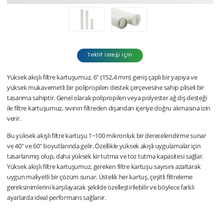
Teklif isteği için
Yüksek akışlı filtre kartuşumuz, 6" (152,4 mm) geniş çaplı bir yapıya ve
yüksek mukavemetli bir polipropilen destek çerçevesine sahip pliseli bir
tasarıma sahiptir. Genel olarak polipropilen veya polyester ağ dış desteği
ile filtre kartuşumuz, sıvının filtreden dışarıdan içeriye doğru akmasına izin
verir.
Bu yüksek akışlı filtre kartuşu 1~100 mikronluk bir derecelendirme sunar
ve 40" ve 60" boyutlarında gelir. Özellikle yüksek akışlı uygulamalar için
tasarlanmış olup, daha yüksek kir tutma ve toz tutma kapasitesi sağlar.
Yüksek akışlı filtre kartuşumuz, gereken filtre kartuşu sayısını azaltarak
uygun maliyetli bir çözüm sunar. Üstelik her kartuş, çeşitli filtreleme
gereksinimlerini karşılayacak şekilde özelleştirilebilir ve böylece farklı
ayarlarda ideal performans sağlanır.