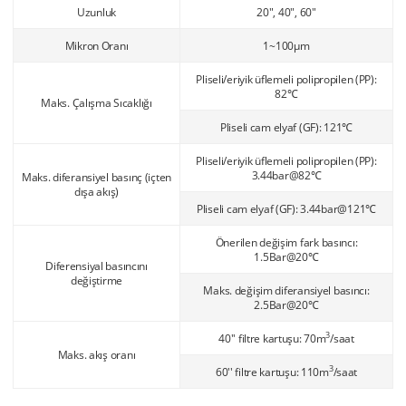
Uzunluk
20", 40", 60"
Mikron Oranı
1~100μm
Pliseli/eriyik üflemeli polipropilen (PP):
82℃
Maks. Çalışma Sıcaklığı
Pliseli cam elyaf (GF): 121℃
Pliseli/eriyik üflemeli polipropilen (PP):
3.44bar@82℃
Maks. diferansiyel basınç (içten
dışa akış)
Pliseli cam elyaf (GF): 3.44bar@121℃
Önerilen değişim fark basıncı:
1.5Bar@20℃
Diferensiyal basıncını
değiştirme
Maks. değişim diferansiyel basıncı:
2.5Bar@20℃
3
40'' filtre kartuşu: 70m
/saat
Maks. akış oranı
3
60'' filtre kartuşu: 110m
/saat