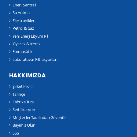
Enerji Santrali
Su Arıtma
Elektronikler
Petrol & Gaz
Yeni Enerji Lityum Pil
Yiyecek & İçecek
Farmasötik
Laboratuvar Filtrasyonları
HAKKIMIZDA
Şirket Profili
Tarihçe
Fabrika Turu
Sertifikasyon
Müşteriler Tarafından Güvenilir
Bayimiz Olun
SSS