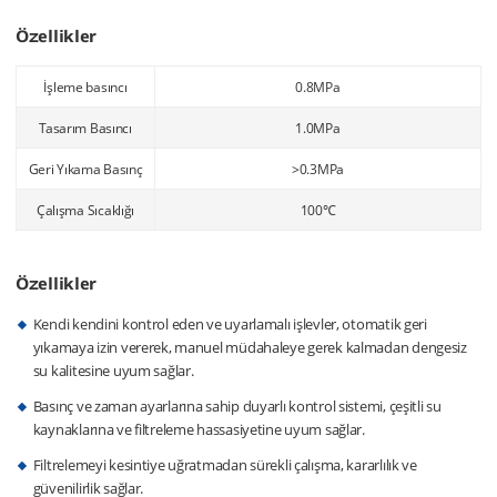
Özellikler
İşleme basıncı
0.8MPa
Tasarım Basıncı
1.0MPa
Geri Yıkama Basınç
>0.3MPa
Çalışma Sıcaklığı
100℃
Özellikler
Kendi kendini kontrol eden ve uyarlamalı işlevler, otomatik geri
yıkamaya izin vererek, manuel müdahaleye gerek kalmadan dengesiz
su kalitesine uyum sağlar.
Basınç ve zaman ayarlarına sahip duyarlı kontrol sistemi, çeşitli su
kaynaklarına ve filtreleme hassasiyetine uyum sağlar.
Filtrelemeyi kesintiye uğratmadan sürekli çalışma, kararlılık ve
güvenilirlik sağlar.