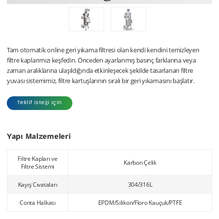
Tam otomatik online geri yıkama filtresi olan kendi kendini temizleyen
filtre kaplarımızı keşfedin. Önceden ayarlanmış basınç farklarına veya
zaman aralıklarına ulaşıldığında etkinleşecek şekilde tasarlanan filtre
yuvası sistemimiz, filtre kartuşlarının sıralı bir geri yıkamasını başlatır.
Teklif isteği için
Yapı Malzemeleri
Filtre Kapları ve
Karbon Çelik
Filtre Sistemi
Kayış Cıvataları
304/316L
Conta Halkası
EPDM/Silikon/Floro Kauçuk/PTFE