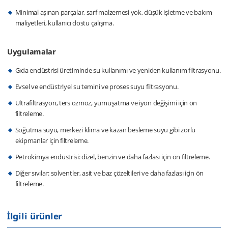
Minimal aşınan parçalar, sarf malzemesi yok, düşük işletme ve bakım
maliyetleri, kullanıcı dostu çalışma.
Uygulamalar
Gıda endüstrisi üretiminde su kullanımı ve yeniden kullanım filtrasyonu.
Evsel ve endüstriyel su temini ve proses suyu filtrasyonu.
Ultrafiltrasyon, ters ozmoz, yumuşatma ve iyon değişimi için ön
filtreleme.
Soğutma suyu, merkezi klima ve kazan besleme suyu gibi zorlu
ekipmanlar için filtreleme.
Petrokimya endüstrisi: dizel, benzin ve daha fazlası için ön filtreleme.
Diğer sıvılar: solventler, asit ve baz çözeltileri ve daha fazlası için ön
filtreleme.
İlgili ürünler