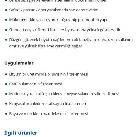
Safsızlık parçacıklarını yakalamada son derece verimli
Mükemmel kimyasal uyumluluğa sahip polipropilen yapı
Standart eriyik üflemeli filtrelere kıyasla daha yüksek gözeneklilik
Düzgün gözenek boyutu dağılımı ve çok taneli yapı, daha uzun kullanım
ömrü ve yüksek filtreleme verimliliği sağlar
Uygulamalar
Lityum pil üretiminde pil sıvısının filtrelenmesi
CMP bulamacının filtrelenmesi
Maden suyu, alkollü içecekler ve meyve sularının rafine edilmesi
Kimyasal ürünlerin ve saf suyun filtrelenmesi
Boya ve mürekkep maddelerinin filtrelenmesi
İlgili ürünler