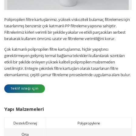
Polipropilen filtre kartuşlarımız, yüksek viskoziteli bulamaç filtrelemesi için
tasarlanmış benzersiz çok katmanlı PP filtreleme yapısına sahiptir.
Filtrelerimiz kirleri verimli bir şekilde yakalar ve etkili parçacıkları serbest
bırakarak kullanım ömrünü uzatır ve filtreleme verimliliğini korur.
Çok katmanlı polipropilen filtre kartuşlarımız, hiçbir yapıştırıcı
gerektirmeyen gelişmiş termal bağlama teknikleri kullanılarak sızıntıları
etkili bir şekilde önleyen yüksek kaliteli polipropilen malzemeden
üretilmiştir. Entegre çekirdek filtre kartuşları olarak tasarlanan filtre
elemanlarımız, çeşitli çamur filtreleme proseslerinde uygulama alanı bulur.
Teklif isteği için
Yapı Malzemeleri
Destek/Drenaj
Polypropylene
Orta