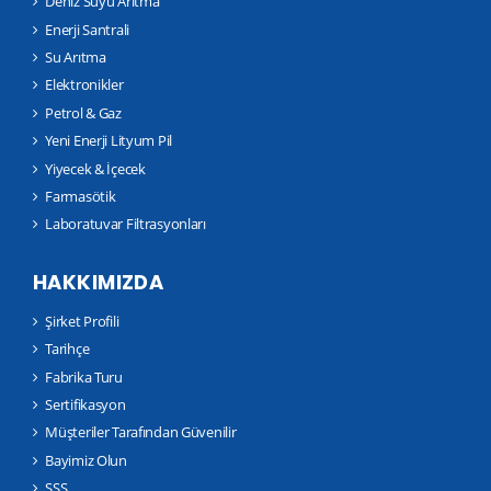
Deniz Suyu Arıtma
Enerji Santrali
Su Arıtma
Elektronikler
Petrol & Gaz
Yeni Enerji Lityum Pil
Yiyecek & İçecek
Farmasötik
Laboratuvar Filtrasyonları
HAKKIMIZDA
Şirket Profili
Tarihçe
Fabrika Turu
Sertifikasyon
Müşteriler Tarafından Güvenilir
Bayimiz Olun
SSS