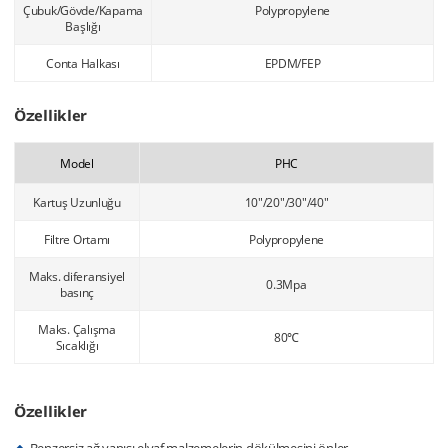
Çubuk/Gövde/Kapama
Polypropylene
Başlığı
Conta Halkası
EPDM/FEP
Özellikler
Model
PHC
Kartuş Uzunluğu
10"/20"/30"/40"
Filtre Ortamı
Polypropylene
Maks. diferansiyel
0.3Mpa
basınç
Maks. Çalışma
80℃
Sıcaklığı
Özellikler
Benzersiz ağ yapısı elyaf malzemelerin dökülmesini önler