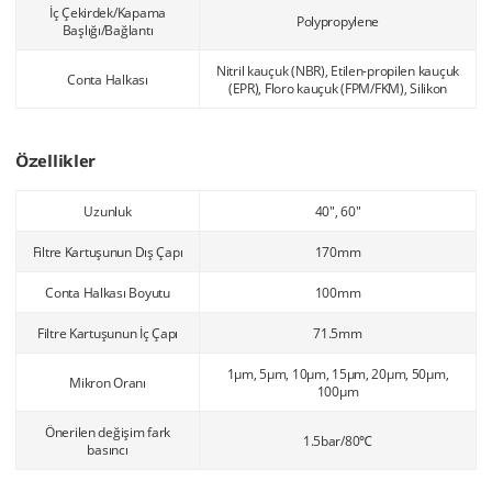
İç Çekirdek/Kapama
Polypropylene
Başlığı/Bağlantı
Nitril kauçuk (NBR), Etilen-propilen kauçuk
Conta Halkası
(EPR), Floro kauçuk (FPM/FKM), Silikon
Özellikler
Uzunluk
40", 60"
Filtre Kartuşunun Dış Çapı
170mm
Conta Halkası Boyutu
100mm
Filtre Kartuşunun İç Çapı
71.5mm
1μm, 5μm, 10μm, 15μm, 20μm, 50μm,
Mikron Oranı
100μm
Önerilen değişim fark
1.5bar/80℃
basıncı