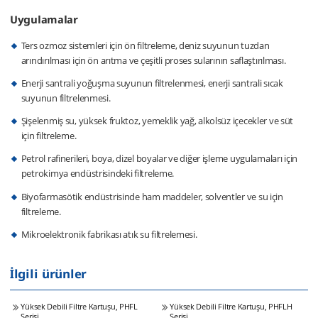
Uygulamalar
Ters ozmoz sistemleri için ön filtreleme, deniz suyunun tuzdan
arındırılması için ön arıtma ve çeşitli proses sularının saflaştırılması.
Enerji santrali yoğuşma suyunun filtrelenmesi, enerji santrali sıcak
suyunun filtrelenmesi.
Şişelenmiş su, yüksek fruktoz, yemeklik yağ, alkolsüz içecekler ve süt
için filtreleme.
Petrol rafinerileri, boya, dizel boyalar ve diğer işleme uygulamaları için
petrokimya endüstrisindeki filtreleme.
Biyofarmasötik endüstrisinde ham maddeler, solventler ve su için
filtreleme.
Mikroelektronik fabrikası atık su filtrelemesi.
İlgili ürünler
Yüksek Debili Filtre Kartuşu, PHFL
Yüksek Debili Filtre Kartuşu, PHFLH
Serisi
Serisi